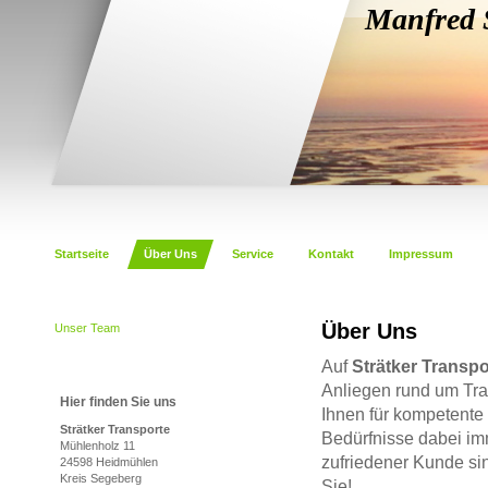
Manfred 
Hei
Startseite
Über Uns
Service
Kontakt
Impressum
Über Uns
Unser Team
Auf
Strätker Transpo
Anliegen rund um Tran
Hier finden Sie uns
Ihnen für kompetente
Strätker Transporte
Bedürfnisse dabei imm
Mühlenholz 11
zufriedener Kunde sin
24598 Heidmühlen
Kreis Segeberg
Sie!